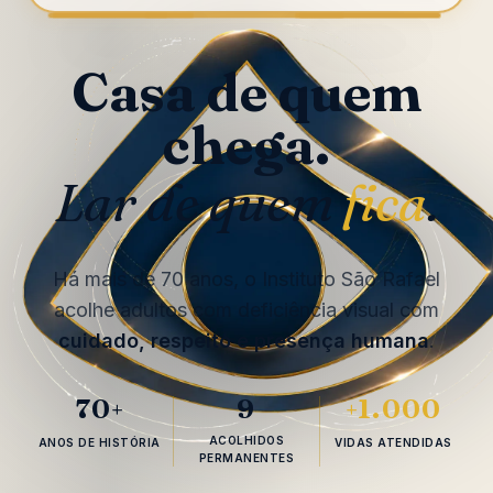
Casa de quem
chega.
Lar de quem
fica
.
Há mais de 70 anos, o Instituto São Rafael
acolhe adultos com deficiência visual com
cuidado, respeito e presença humana
.
70
9
1.000
+
+
ACOLHIDOS
ANOS DE HISTÓRIA
VIDAS ATENDIDAS
PERMANENTES