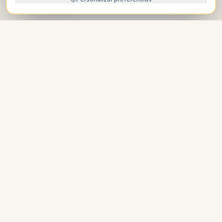
O que trouxe você
até
aqui
?
Três caminhos para apoiar, acolher e conhecer
o Instituto.
Ouvir esta seção